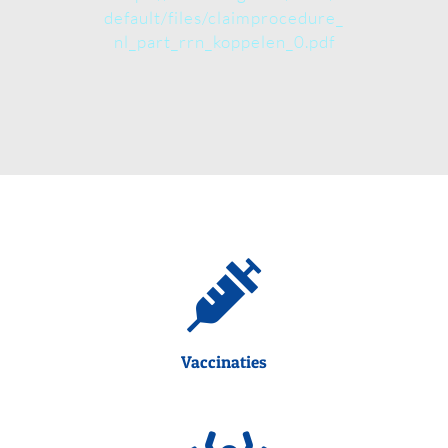
default/files/claimprocedure_
nl_part_rrn_koppelen_0.pdf
Vaccinaties